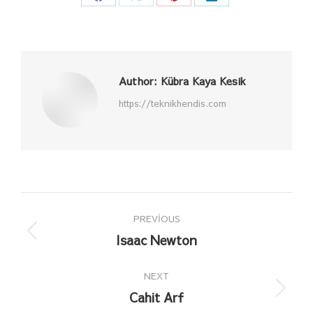
Share
Share
Share
Share
on
on
on
on
Facebook
X
Pinterest
LinkedIn
Author:
Kübra Kaya Kesik
https://teknikhendis.com
Post
PREVIOUS
navigation
Isaac Newton
Previous
post:
NEXT
Cahit Arf
Next