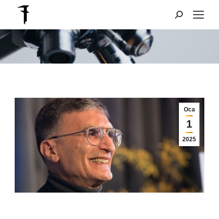
Search:
You are here:
Oca
1
2025