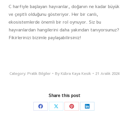
C harfiyle başlayan hayvanlar, doğanın ne kadar büyük
ve çeşitli olduğunu gösteriyor. Her bir canlı,
ekosistemlerde önemli bir rol oynuyor. Siz bu
hayvanlardan hangilerini daha yakından tanıyorsunuz?
Fikirlerinizi bizimle paylaşabilirsiniz!
Category:
Pratik Bilgiler
By
Kübra Kaya Kesik
21 Aralık 2024
Share this post
Share
Share
Share
Share
on
on
on
on
Facebook
X
Pinterest
LinkedIn