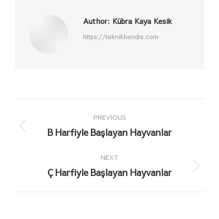
Author:
Kübra Kaya Kesik
https://teknikhendis.com
Post
PREVIOUS
navigation
B Harfiyle Başlayan Hayvanlar
Previous
post:
NEXT
Ç Harfiyle Başlayan Hayvanlar
Next
post: