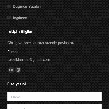
Düşünce Yazıları
İngilizce
İletişim Bilgileri
Görüş ve önerilerinizi bizimle paylaşınız.
E-mail:
teknikhendis@gmail.com
Find us on:
YouTube
Instagram
page
page
Bize yazın!
opens
opens
in
in
Name *
new
new
window
window
E-mail *