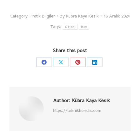
Category:
Pratik Bilgiler
By
Kübra Kaya Kesik
16 Aralık 2024
Tags:
C Harfi
İsim
Share this post
Share
Share
Share
Share
on
on
on
on
Facebook
X
Pinterest
LinkedIn
Author:
Kübra Kaya Kesik
https://teknikhendis.com