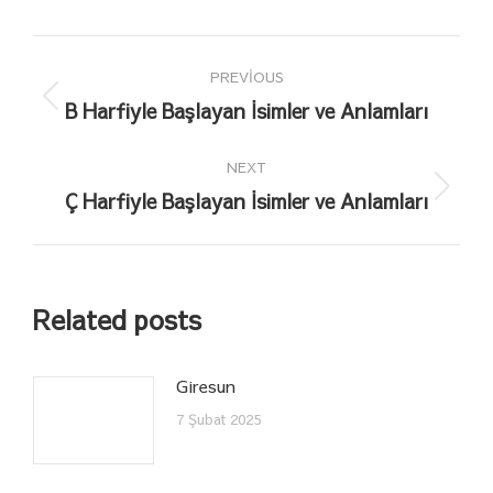
Post
PREVIOUS
navigation
B Harfiyle Başlayan İsimler ve Anlamları
Previous
post:
NEXT
Ç Harfiyle Başlayan İsimler ve Anlamları
Next
post:
Related posts
Giresun
7 Şubat 2025