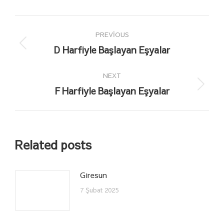
Post
PREVIOUS
navigation
D Harfiyle Başlayan Eşyalar
Previous
post:
NEXT
F Harfiyle Başlayan Eşyalar
Next
post:
Related posts
Giresun
7 Şubat 2025