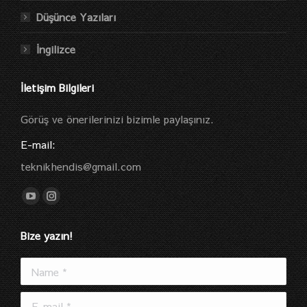
Düşünce Yazıları
İngilizce
İletişim Bilgileri
Görüş ve önerilerinizi bizimle paylaşınız.
E-mail:
teknikhendis@gmail.com
Find us on:
YouTube
Instagram
page
page
Bize yazın!
opens
opens
in
in
Name *
new
new
window
window
E-mail *