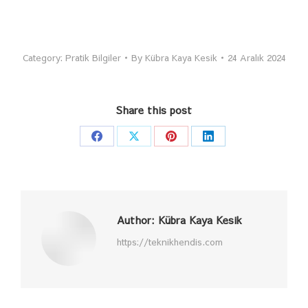
Category:
Pratik Bilgiler
By
Kübra Kaya Kesik
24 Aralık 2024
Share this post
Share
Share
Share
Share
on
on
on
on
Facebook
X
Pinterest
LinkedIn
Author:
Kübra Kaya Kesik
https://teknikhendis.com