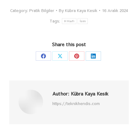
Category:
Pratik Bilgiler
By
Kübra Kaya Kesik
16 Aralık 2024
Tags:
H Harfi
İsim
Share this post
Share
Share
Share
Share
on
on
on
on
Facebook
X
Pinterest
LinkedIn
Author:
Kübra Kaya Kesik
https://teknikhendis.com