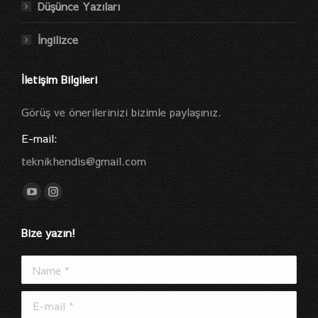
Düşünce Yazıları
İngilizce
İletişim Bilgileri
Görüş ve önerilerinizi bizimle paylaşınız.
E-mail:
teknikhendis@gmail.com
Find us on:
YouTube
Instagram
page
page
Bize yazın!
opens
opens
in
in
Name *
new
new
window
window
E-mail *