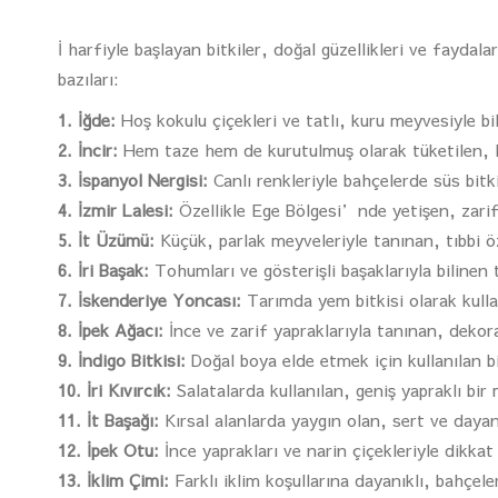
İ harfiyle başlayan bitkiler, doğal güzellikleri ve faydala
bazıları:
1. İğde:
Hoş kokulu çiçekleri ve tatlı, kuru meyvesiyle bili
2. İncir:
Hem taze hem de kurutulmuş olarak tüketilen, le
3. İspanyol Nergisi:
Canlı renkleriyle bahçelerde süs bitkis
4. İzmir Lalesi:
Özellikle Ege Bölgesi’nde yetişen, zarif ç
5. İt Üzümü:
Küçük, parlak meyveleriyle tanınan, tıbbi öze
6. İri Başak:
Tohumları ve gösterişli başaklarıyla bilinen ta
7. İskenderiye Yoncası:
Tarımda yem bitkisi olarak kullan
8. İpek Ağacı:
İnce ve zarif yapraklarıyla tanınan, dekora
9. İndigo Bitkisi:
Doğal boya elde etmek için kullanılan bi
10. İri Kıvırcık:
Salatalarda kullanılan, geniş yapraklı bir 
11. İt Başağı:
Kırsal alanlarda yaygın olan, sert ve dayanı
12. İpek Otu:
İnce yaprakları ve narin çiçekleriyle dikkat ç
13. İklim Çimi:
Farklı iklim koşullarına dayanıklı, bahçele