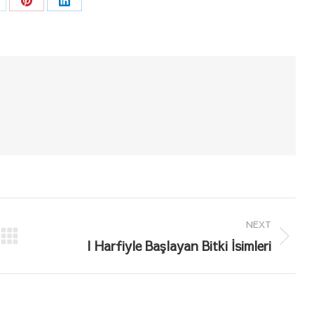
are
Share
Share
n
on
on
k
Pinterest
LinkedIn
NEXT
Next
I Harfiyle Başlayan Bitki İsimleri
post: