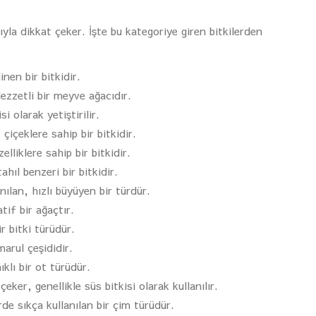
rıyla dikkat çeker. İşte bu kategoriye giren bitkilerden
nen bir bitkidir.
zzetli bir meyve ağacıdır.
i olarak yetiştirilir.
içeklere sahip bir bitkidir.
lliklere sahip bir bitkidir.
hıl benzeri bir bitkidir.
ılan, hızlı büyüyen bir türdür.
tif bir ağaçtır.
r bitki türüdür.
marul çeşididir.
klı bir ot türüdür.
eker, genellikle süs bitkisi olarak kullanılır.
rde sıkça kullanılan bir çim türüdür.