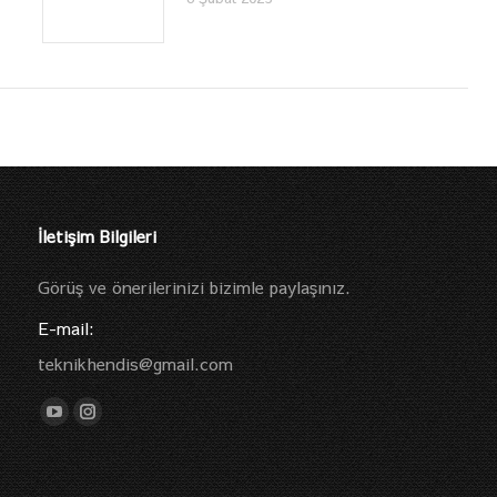
İletişim Bilgileri
Görüş ve önerilerinizi bizimle paylaşınız.
E-mail:
teknikhendis@gmail.com
Find us on:
YouTube
Instagram
page
page
opens
opens