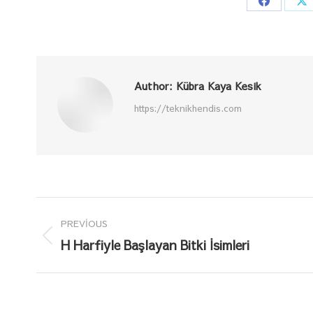
Share
Sh
on
o
Faceboo
X
Author:
Kübra Kaya Kesik
https://teknikhendis.com
Post
PREVIOUS
navigation
Previous
H Harfiyle Başlayan Bitki İsimleri
post: