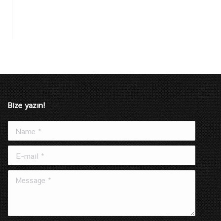
Bize yazın!
Name *
E-mail *
Message *