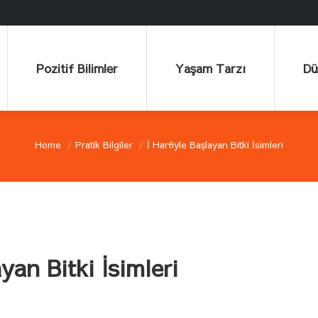
Pozitif Bilimler
Yaşam Tarzı
Düşü
Pozitif Bilimler
Yaşam Tarzı
Dü
Home
Pratik Bilgiler
İ Harfiyle Başlayan Bitki İsimleri
You are here:
yan Bitki İsimleri