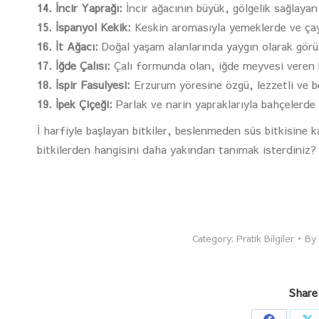
14. İncir Yaprağı:
İncir ağacının büyük, gölgelik sağlayan 
15. İspanyol Kekik:
Keskin aromasıyla yemeklerde ve çayla
16. İt Ağacı:
Doğal yaşam alanlarında yaygın olarak görül
17. İğde Çalısı:
Çalı formunda olan, iğde meyvesi veren bi
18. İspir Fasulyesi:
Erzurum yöresine özgü, lezzetli ve bes
19. İpek Çiçeği:
Parlak ve narin yapraklarıyla bahçelerde 
İ harfiyle başlayan bitkiler, beslenmeden süs bitkisine 
bitkilerden hangisini daha yakından tanımak isterdiniz? Fi
Category:
Pratik Bilgiler
By
Share