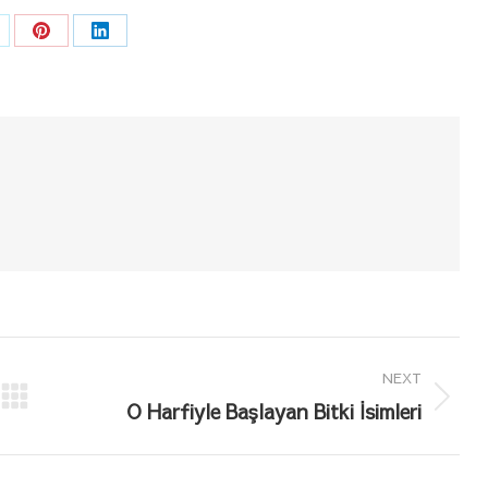
are
Share
Share
n
on
on
k
Pinterest
LinkedIn
NEXT
Next
O Harfiyle Başlayan Bitki İsimleri
post: