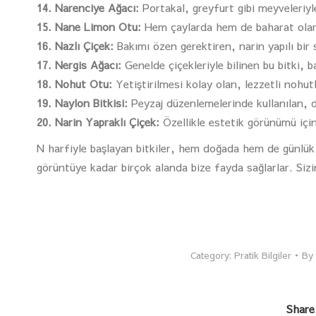
14. Narenciye Ağacı:
Portakal, greyfurt gibi meyveleriyle
15. Nane Limon Otu:
Hem çaylarda hem de baharat olarak
16. Nazlı Çiçek:
Bakımı özen gerektiren, narin yapılı bir s
17. Nergis Ağacı:
Genelde çiçekleriyle bilinen bu bitki, ba
18. Nohut Otu:
Yetiştirilmesi kolay olan, lezzetli nohutla
19. Naylon Bitkisi:
Peyzaj düzenlemelerinde kullanılan, da
20. Narin Yapraklı Çiçek:
Özellikle estetik görünümü için 
N harfiyle başlayan bitkiler, hem doğada hem de günlük
görüntüye kadar birçok alanda bize fayda sağlarlar. Sizin
Category:
Pratik Bilgiler
By
Share