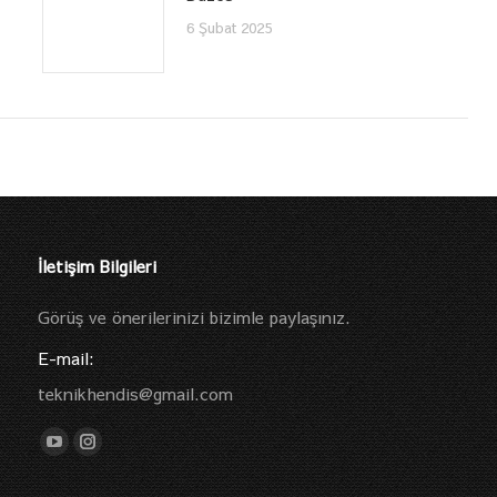
6 Şubat 2025
İletişim Bilgileri
Görüş ve önerilerinizi bizimle paylaşınız.
E-mail:
teknikhendis@gmail.com
Find us on:
YouTube
Instagram
page
page