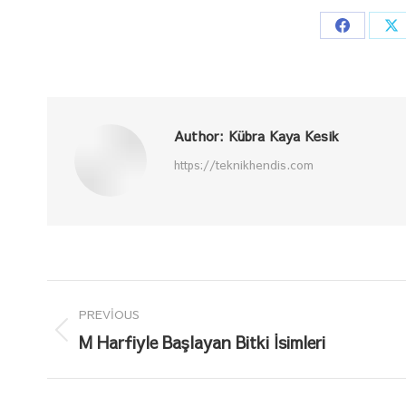
Share
Sh
on
o
Faceboo
X
Author:
Kübra Kaya Kesik
https://teknikhendis.com
Post
PREVIOUS
navigation
Previous
M Harfiyle Başlayan Bitki İsimleri
post: