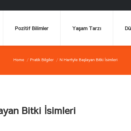
Pozitif Bilimler
Yaşam Tarzı
Düşü
Pozitif Bilimler
Yaşam Tarzı
Dü
Home
Pratik Bilgiler
N Harfiyle Başlayan Bitki İsimleri
You are here:
yan Bitki İsimleri