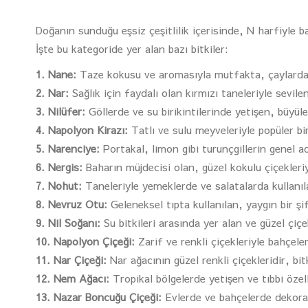
Doğanın sunduğu eşsiz çeşitlilik içerisinde, N harfiyle ba
İşte bu kategoride yer alan bazı bitkiler:
1. Nane:
Taze kokusu ve aromasıyla mutfakta, çaylarda ve
2. Nar:
Sağlık için faydalı olan kırmızı taneleriyle sevile
3. Nilüfer:
Göllerde ve su birikintilerinde yetişen, büyüleyi
4. Napolyon Kirazı:
Tatlı ve sulu meyveleriyle popüler bir
5. Narenciye:
Portakal, limon gibi turunçgillerin genel adı
6. Nergis:
Baharın müjdecisi olan, güzel kokulu çiçekleriyl
7. Nohut:
Taneleriyle yemeklerde ve salatalarda kullanılan
8. Nevruz Otu:
Geleneksel tıpta kullanılan, yaygın bir şifa
9. Nil Soğanı:
Su bitkileri arasında yer alan ve güzel çiçe
10. Napolyon Çiçeği:
Zarif ve renkli çiçekleriyle bahçeler
11. Nar Çiçeği:
Nar ağacının güzel renkli çiçekleridir, b
12. Nem Ağacı:
Tropikal bölgelerde yetişen ve tıbbi özellik
13. Nazar Boncuğu Çiçeği:
Evlerde ve bahçelerde dekorati