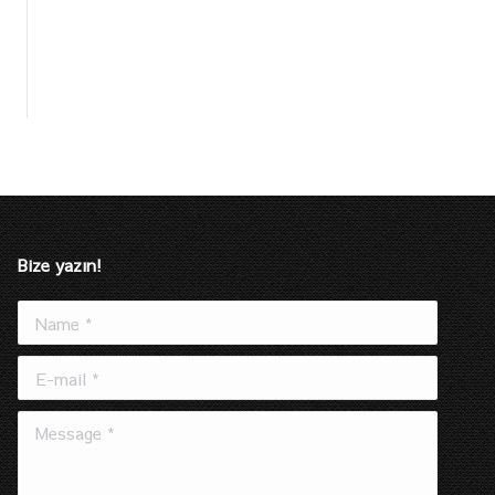
Bize yazın!
Name *
E-mail *
Message *