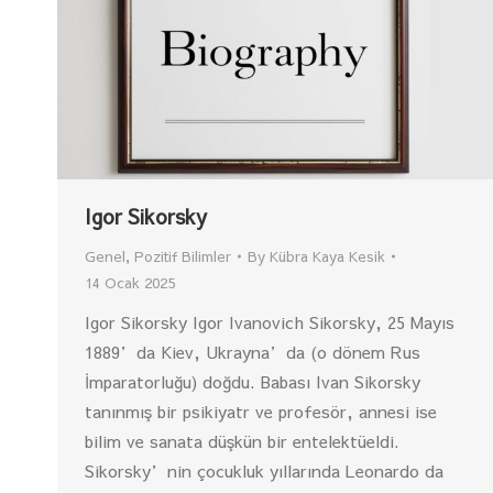
Igor Sikorsky
Genel
,
Pozitif Bilimler
By
Kübra Kaya Kesik
14 Ocak 2025
Igor Sikorsky Igor Ivanovich Sikorsky, 25 Mayıs
1889’da Kiev, Ukrayna’da (o dönem Rus
İmparatorluğu) doğdu. Babası Ivan Sikorsky
tanınmış bir psikiyatr ve profesör, annesi ise
bilim ve sanata düşkün bir entelektüeldi.
Sikorsky’nin çocukluk yıllarında Leonardo da