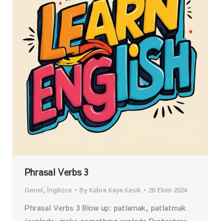
Phrasal Verbs 3
Genel
,
İngilizce
By
Kübra Kaya Kesik
26 Ekim 2024
Phrasal Verbs 3 Blow up: patlamak, patlatmak
(explode, make something explode Protesters