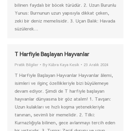
bilinen faydalı bir böcek türüdür. 2. Uzun Burunlu
Yunus: Burnunun uzun yapısıyla dikkat çeken,
zeki bir deniz memelisidir. 3. Uçan Balık: Havada
süzülerek…
T Harfiyle Başlayan Hayvanlar
Pratik Bilgiler
By
Kübra Kaya Kesik
23 Aralık 2024
T Harfiyle Başlayan Hayvanlar Hayvanlar âlemi,
isimleri ve ilginç özellikleriyle bizi büyülemeye
devam ediyor. Şimdi de T harfiyle başlayan
hayvanlar dünyasına bir göz atalım! 1. Tavşan:
Uzun kulakları ve hızlı koşma yetenekleriyle
tanınan, sevimli bir memelidir. 2. Tilki:
Kurnazlığıyla bilinen, gece avlanmayı tercih eden
bir yırtıcıdır. 3. Turna: Zarif duruşu ve uzun