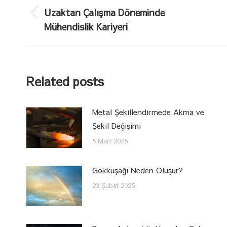
navigation
Uzaktan Çalışma Döneminde
Previous
Mühendislik Kariyeri
post:
Related posts
Metal Şekillendirmede Akma ve
Şekil Değişimi
5 Mart 2025
Gökkuşağı Neden Oluşur?
23 Şubat 2025