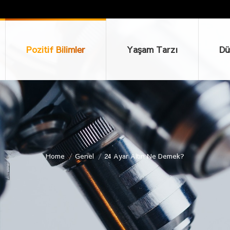
Pozitif Bilimler
Yaşam Tarzı
Düşü
Pozitif Bilimler
Yaşam Tarzı
Dü
Home
Genel
24 Ayar Altın Ne Demek?
You are here: