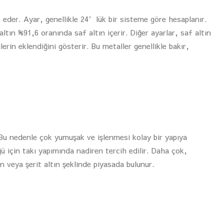
de eder. Ayar, genellikle 24’lük bir sisteme göre hesaplanır.
ltın %91,6 oranında saf altın içerir. Diğer ayarlar, saf altın
rin eklendiğini gösterir. Bu metaller genellikle bakır,
r. Bu nedenle çok yumuşak ve işlenmesi kolay bir yapıya
ü için takı yapımında nadiren tercih edilir. Daha çok,
ın veya şerit altın şeklinde piyasada bulunur.