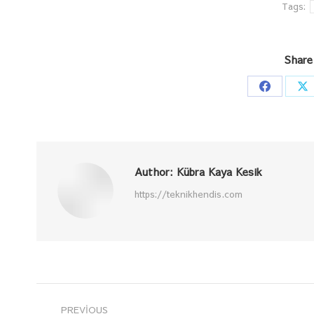
Tags:
Share
Share
Sh
on
o
Faceboo
X
Author:
Kübra Kaya Kesik
https://teknikhendis.com
Post
PREVIOUS