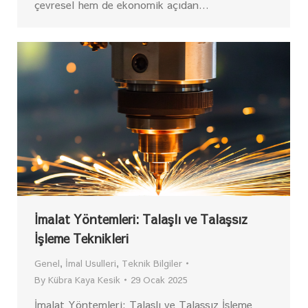
çevresel hem de ekonomik açıdan…
İmalat Yöntemleri: Talaşlı ve Talaşsız
İşleme Teknikleri
Genel
,
İmal Usulleri
,
Teknik Bilgiler
By
Kübra Kaya Kesik
29 Ocak 2025
İmalat Yöntemleri: Talaşlı ve Talaşsız İşleme