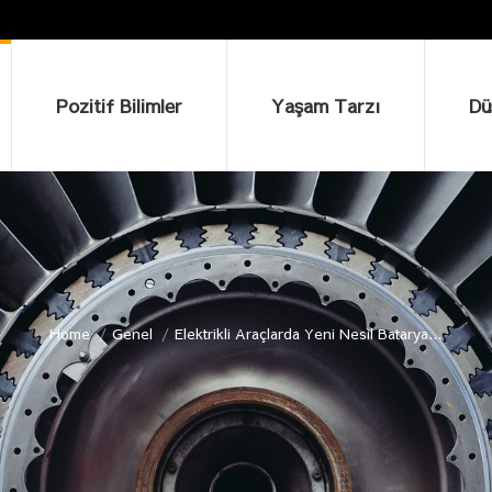
Pozitif Bilimler
Yaşam Tarzı
Düşü
Pozitif Bilimler
Yaşam Tarzı
Dü
Home
Genel
Elektrikli Araçlarda Yeni Nesil Batarya…
You are here: