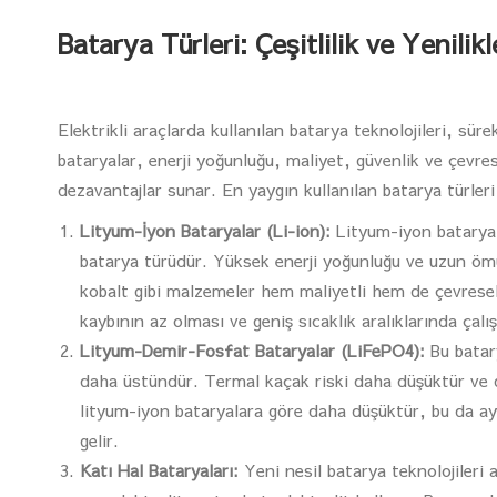
Batarya Türleri: Çeşitlilik ve Yenilikl
Elektrikli araçlarda kullanılan batarya teknolojileri, sür
bataryalar, enerji yoğunluğu, maliyet, güvenlik ve çevres
dezavantajlar sunar. En yaygın kullanılan batarya türleri 
Lityum-İyon Bataryalar (Li-ion):
Lityum-iyon bataryal
batarya türüdür. Yüksek enerji yoğunluğu ve uzun ömür
kobalt gibi malzemeler hem maliyetli hem de çevresel 
kaybının az olması ve geniş sıcaklık aralıklarında çal
Lityum-Demir-Fosfat Bataryalar (LiFePO4):
Bu batary
daha üstündür. Termal kaçak riski daha düşüktür ve 
lityum-iyon bataryalara göre daha düşüktür, bu da ay
gelir.
Katı Hal Bataryaları:
Yeni nesil batarya teknolojileri 