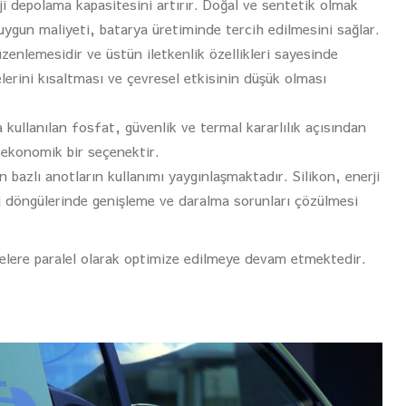
i depolama kapasitesini artırır. Doğal ve sentetik olmak
e uygun maliyeti, batarya üretiminde tercih edilmesini sağlar.
zenlemesidir ve üstün iletkenlik özellikleri sayesinde
lerini kısaltması ve çevresel etkisinin düşük olması
ullanılan fosfat, güvenlik ve termal kararlılık açısından
e ekonomik bir seçenektir.
n bazlı anotların kullanımı yaygınlaşmaktadır. Silikon, enerji
j döngülerinde genişleme ve daralma sorunları çözülmesi
melere paralel olarak optimize edilmeye devam etmektedir.