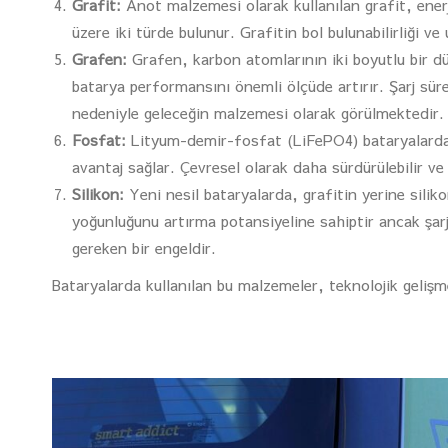
Grafit:
Anot malzemesi olarak kullanılan grafit, enerj
üzere iki türde bulunur. Grafitin bol bulunabilirliği v
Grafen:
Grafen, karbon atomlarının iki boyutlu bir dü
batarya performansını önemli ölçüde artırır. Şarj süre
nedeniyle geleceğin malzemesi olarak görülmektedir.
Fosfat:
Lityum-demir-fosfat (LiFePO4) bataryalarda k
avantaj sağlar. Çevresel olarak daha sürdürülebilir v
Silikon:
Yeni nesil bataryalarda, grafitin yerine siliko
yoğunluğunu artırma potansiyeline sahiptir ancak şar
gereken bir engeldir.
Bataryalarda kullanılan bu malzemeler, teknolojik geliş