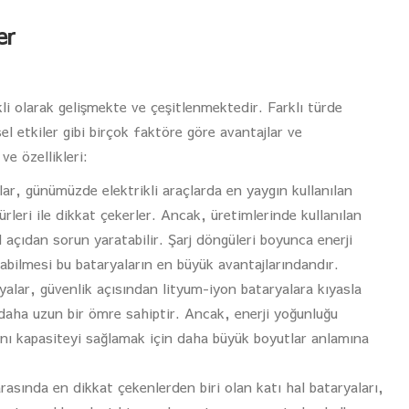
er
ekli olarak gelişmekte ve çeşitlenmektedir. Farklı türde
el etkiler gibi birçok faktöre göre avantajlar ve
ve özellikleri:
ar, günümüzde elektrikli araçlarda en yaygın kullanılan
leri ile dikkat çekerler. Ancak, üretimlerinde kullanılan
açıdan sorun yaratabilir. Şarj döngüleri boyunca enerji
ışabilmesi bu bataryaların en büyük avantajlarındandır.
alar, güvenlik açısından lityum-iyon bataryalara kıyasla
daha uzun bir ömre sahiptir. Ancak, enerji yoğunluğu
nı kapasiteyi sağlamak için daha büyük boyutlar anlamına
arasında en dikkat çekenlerden biri olan katı hal bataryaları,