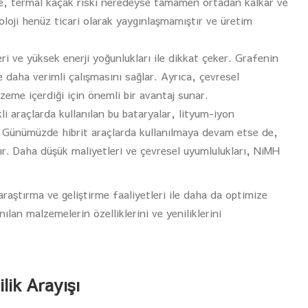
ayede, termal kaçak riski neredeyse tamamen ortadan kalkar ve
loji henüz ticari olarak yaygınlaşmamıştır ve üretim
eri ve yüksek enerji yoğunlukları ile dikkat çeker. Grafenin
re daha verimli çalışmasını sağlar. Ayrıca, çevresel
zeme içerdiği için önemli bir avantaj sunar.
kli araçlarda kullanılan bu bataryalar, lityum-iyon
. Günümüzde hibrit araçlarda kullanılmaya devam etse de,
ır. Daha düşük maliyetleri ve çevresel uyumlulukları, NiMH
 araştırma ve geliştirme faaliyetleri ile daha da optimize
ılan malzemelerin özelliklerini ve yeniliklerini
ilik Arayışı