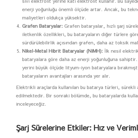
sıvı elektrolit yerine katı elektrolit kullanır. Bu s
enerji yoğunluğu önemli ölçüde artar. Ancak, bu tekno
maliyetleri oldukça yüksektir.
Grafen Bataryalar:
Grafen bataryalar, hızlı şarj sürel
iletkenlik özellikleri, bu bataryaların diğer türlere gö
sürdürülebilirlik açısından grafen, daha az toksik mal
Nikel-Metal Hibrit Bataryalar (NiMH):
İlk nesil elektri
bataryalara göre daha az enerji yoğunluğuna sahiptir
yerini büyük ölçüde lityum-iyon bataryalara bırakmışt
bataryaların avantajları arasında yer alır.
Elektrikli araçlarda kullanılan bu batarya türleri, sürekli
edilmektedir. Bir sonraki bölümde, bu bataryalarda kullan
inceleyeceğiz.
Şarj Sürelerine Etkiler: Hız ve Veriml