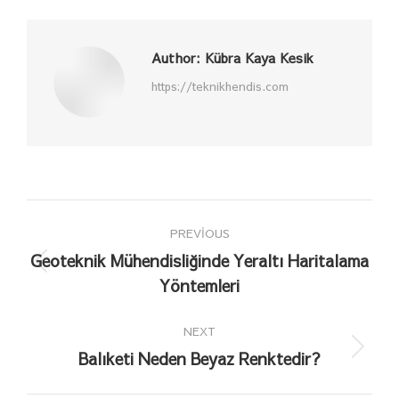
Facebook
X
Pinterest
LinkedIn
Author:
Kübra Kaya Kesik
https://teknikhendis.com
Post
PREVIOUS
navigation
Geoteknik Mühendisliğinde Yeraltı Haritalama
Previous
Yöntemleri
post:
NEXT
Balıketi Neden Beyaz Renktedir?
Next
post: