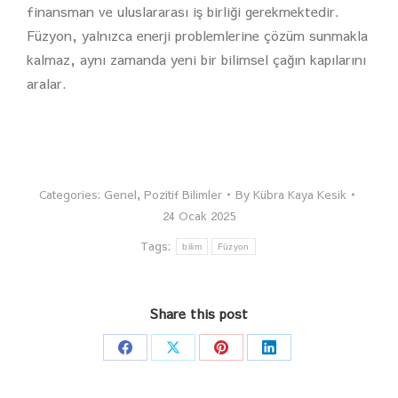
finansman ve uluslararası iş birliği gerekmektedir.
Füzyon, yalnızca enerji problemlerine çözüm sunmakla
kalmaz, aynı zamanda yeni bir bilimsel çağın kapılarını
aralar.
Categories:
Genel
,
Pozitif Bilimler
By
Kübra Kaya Kesik
24 Ocak 2025
Tags:
bilim
Füzyon
Share this post
Share
Share
Share
Share
on
on
on
on