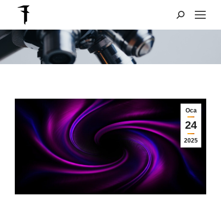
Search:
You are here:
Oca
24
2025