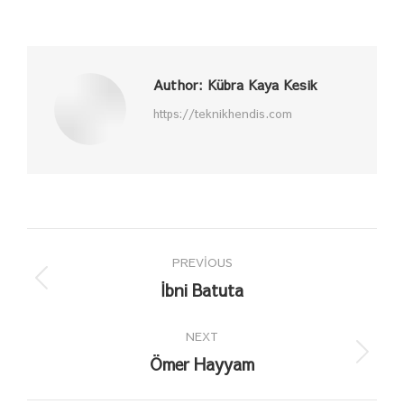
on
on
on
on
Facebook
X
Pinterest
LinkedIn
Author:
Kübra Kaya Kesik
https://teknikhendis.com
Post
PREVIOUS
navigation
İbni Batuta
Previous
post:
NEXT
Ömer Hayyam
Next
post: