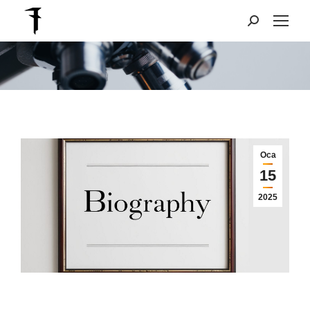
Search:
You are here:
Oca
15
2025