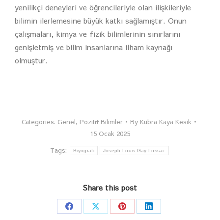
yenilikçi deneyleri ve öğrencileriyle olan ilişkileriyle
bilimin ilerlemesine büyük katkı sağlamıştır. Onun
çalışmaları, kimya ve fizik bilimlerinin sınırlarını
genişletmiş ve bilim insanlarına ilham kaynağı
olmuştur.
Categories:
Genel
,
Pozitif Bilimler
By
Kübra Kaya Kesik
15 Ocak 2025
Tags:
Biyografi
Joseph Louis Gay-Lussac
Share this post
Share
Share
Share
Share