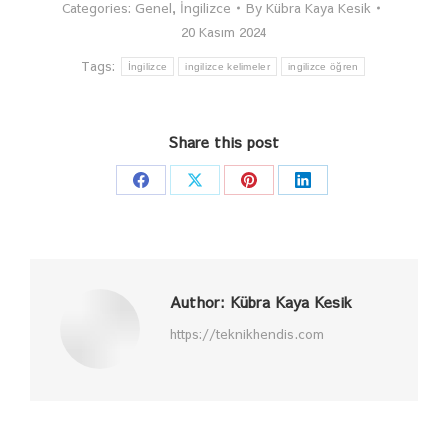
Categories:
Genel
,
İngilizce
By
Kübra Kaya Kesik
20 Kasım 2024
Tags:
İngilizce
ingilizce kelimeler
ingilizce öğren
Share this post
Share
Share
Share
Share
on
on
on
on
Facebook
X
Pinterest
LinkedIn
Author:
Kübra Kaya Kesik
https://teknikhendis.com