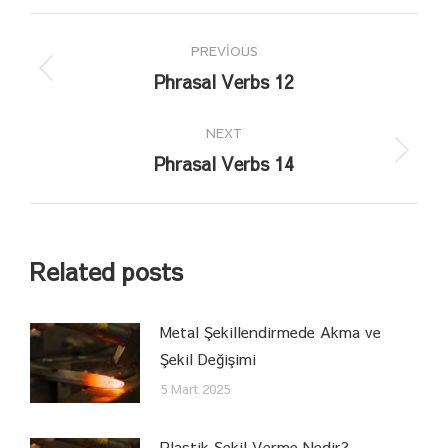
Post
PREVIOUS
navigation
Phrasal Verbs 12
Previous
post:
NEXT
Phrasal Verbs 14
Next
post:
Related posts
Metal Şekillendirmede Akma ve
Şekil Değişimi
5 Mart 2025
Plastik Şekil Verme Nedir?