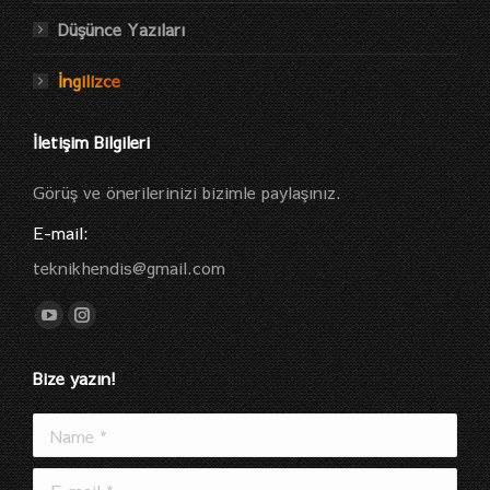
Düşünce Yazıları
İngilizce
İletişim Bilgileri
Görüş ve önerilerinizi bizimle paylaşınız.
E-mail:
teknikhendis@gmail.com
Find us on:
YouTube
Instagram
page
page
Bize yazın!
opens
opens
in
in
Name *
new
new
window
window
E-mail *