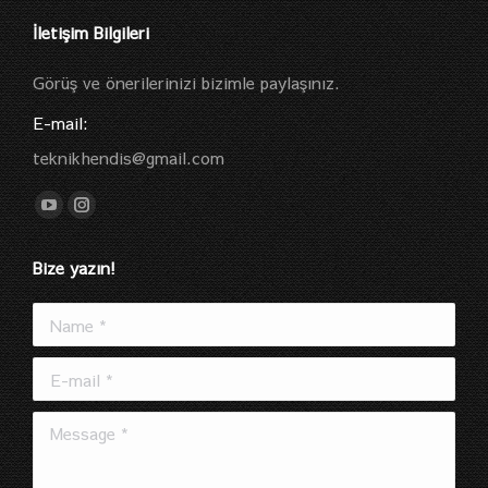
İletişim Bilgileri
Görüş ve önerilerinizi bizimle paylaşınız.
E-mail:
teknikhendis@gmail.com
Find us on:
YouTube
Instagram
page
page
Bize yazın!
opens
opens
in
in
Name *
new
new
window
window
E-mail *
Message *