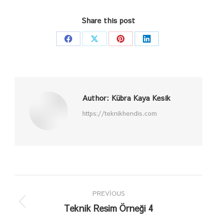
Share this post
Share
Share
Share
Share
on
on
on
on
Facebook
X
Pinterest
LinkedIn
Author:
Kübra Kaya Kesik
https://teknikhendis.com
Post
PREVIOUS
navigation
Teknik Resim Örneği 4
Previous