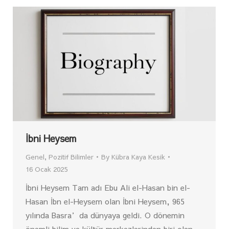
İbni Heysem
Genel
,
Pozitif Bilimler
By
Kübra Kaya Kesik
16 Ocak 2025
İbni Heysem Tam adı Ebu Ali el-Hasan bin el-
Hasan İbn el-Heysem olan İbni Heysem, 965
yılında Basra’da dünyaya geldi. O dönemin
önemli bilim ve kültür merkezlerinden biri olan