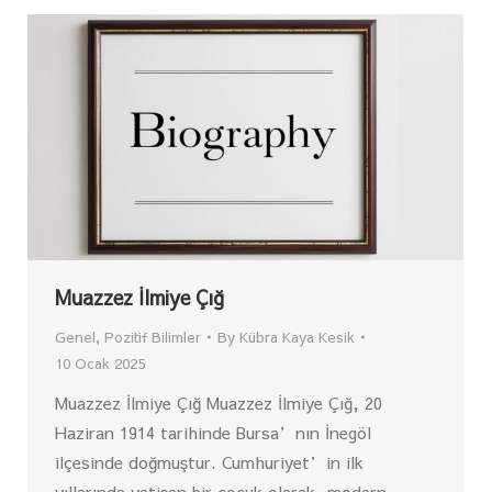
Muazzez İlmiye Çığ
Genel
,
Pozitif Bilimler
By
Kübra Kaya Kesik
10 Ocak 2025
Muazzez İlmiye Çığ Muazzez İlmiye Çığ, 20
Haziran 1914 tarihinde Bursa’nın İnegöl
ilçesinde doğmuştur. Cumhuriyet’in ilk
yıllarında yetişen bir çocuk olarak, modern