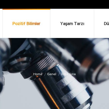
Pozitif Bilimler
Yaşam Tarzı
Düşü
Pozitif Bilimler
Yaşam Tarzı
Dü
Home
Genel
İbn-i Sina
You are here: