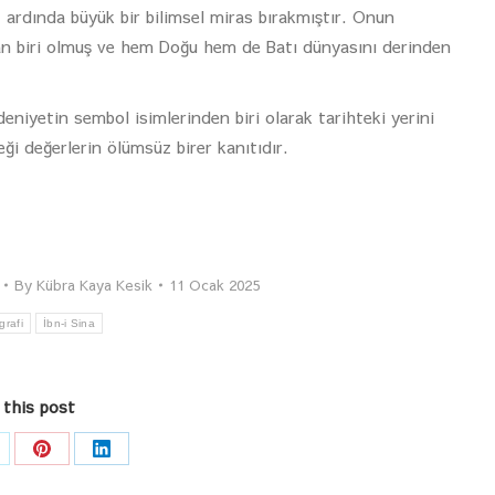
ardında büyük bir bilimsel miras bırakmıştır. Onun
dan biri olmuş ve hem Doğu hem de Batı dünyasını derinden
edeniyetin sembol isimlerinden biri olarak tarihteki yerini
eği değerlerin ölümsüz birer kanıtıdır.
By
Kübra Kaya Kesik
11 Ocak 2025
grafi
İbn-i Sina
 this post
are
Share
Share