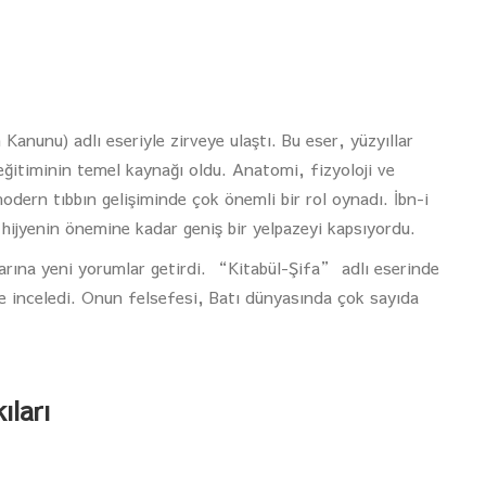
nunu) adlı eseriyle zirveye ulaştı. Bu eser, yüzyıllar
timinin temel kaynağı oldu. Anatomi, fizyoloji ve
modern tıbbın gelişiminde çok önemli bir rol oynadı. İbn-i
 hijyenin önemine kadar geniş bir yelpazeyi kapsıyordu.
larına yeni yorumlar getirdi. “Kitabül-Şifa” adlı eserinde
ne inceledi. Onun felsefesi, Batı dünyasında çok sayıda
ıları