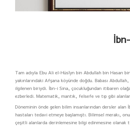
İbn-
Tam adıyla Ebu Ali el-Hüsîyn bin Abdullah bin Hasan bin A
yakınlarındaki Afşana köyünde doğdu. Babası Abdullah, b
ilgilenen biriydi. İbn-i Sina, çocukluğundan itibaren ol
ezberledi. Matematik, mantık, felsefe ve tıp gibi alanla
Döneminin önde gelen bilim insanlarından dersler alan İ
hastaları tedavi etmeye başlamıştı. Bilimsel merakı, on
çeşitli alanlarda derinlemesine bilgi edinmesine olanak t