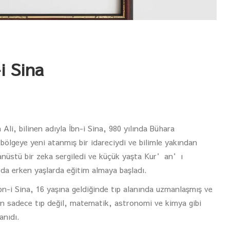
i Sina
li, bilinen adıyla İbn-i Sina, 980 yılında Bühara
ölgeye yeni atanmış bir idareciydi ve bilimle yakından
ağanüstü bir zeka sergiledi ve küçük yaşta Kur’an’ı
rda erken yaşlarda eğitim almaya başladı.
bn-i Sina, 16 yaşına geldiğinde tıp alanında uzmanlaşmış ve
un sadece tıp değil, matematik, astronomi ve kimya gibi
anıdı.