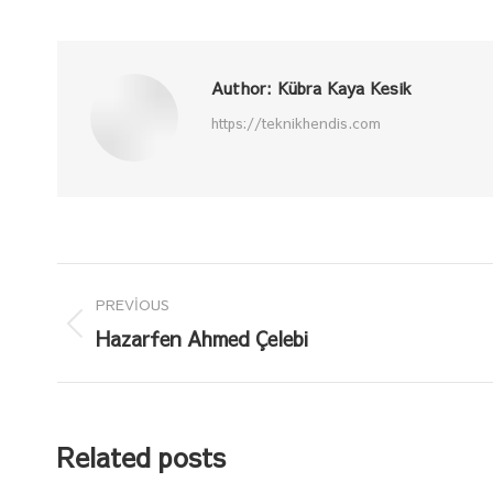
on
o
Faceboo
X
Author:
Kübra Kaya Kesik
https://teknikhendis.com
Post
PREVIOUS
navigation
Previous
Hazarfen Ahmed Çelebi
post:
Related posts