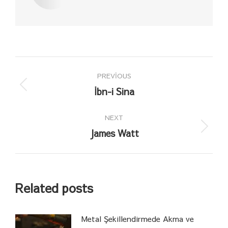
Post
PREVIOUS
navigation
İbn-i Sina
Previous
post:
NEXT
James Watt
Next
post:
Related posts
Metal Şekillendirmede Akma ve