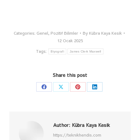
Categories:
Genel
,
Pozitif Bilimler
By
Kübra Kaya Kesik
12 Ocak 2025
Tags:
Biyografi
James Clerk Maxwell
Share this post
Share
Share
Share
Share
on
on
on
on
Facebook
X
Pinterest
LinkedIn
Author:
Kübra Kaya Kesik
https://teknikhendis.com