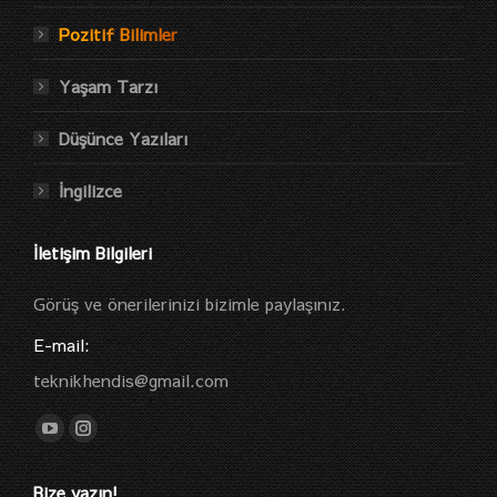
Pozitif Bilimler
Yaşam Tarzı
Düşünce Yazıları
İngilizce
İletişim Bilgileri
Görüş ve önerilerinizi bizimle paylaşınız.
E-mail:
teknikhendis@gmail.com
Find us on:
YouTube
Instagram
page
page
Bize yazın!