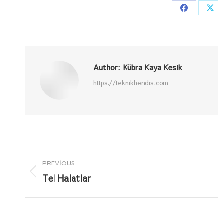
Share
Sh
on
o
Faceboo
X
Author:
Kübra Kaya Kesik
https://teknikhendis.com
Post
PREVIOUS
navigation
Previous
Tel Halatlar
post: