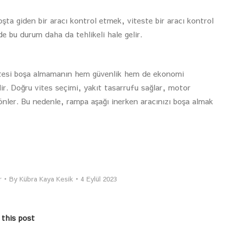
oşta giden bir aracı kontrol etmek, viteste bir aracı kontrol
e bu durum daha da tehlikeli hale gelir.
 vitesi boşa almamanın hem güvenlik hem de ekonomi
r. Doğru vites seçimi, yakıt tasarrufu sağlar, motor
nı önler. Bu nedenle, rampa aşağı inerken aracınızı boşa almak
r
By
Kübra Kaya Kesik
4 Eylül 2023
 this post