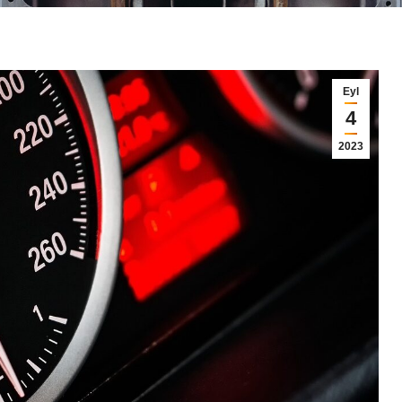
Eyl
4
2023