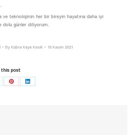
.
a ve teknolojinin her bir bireyin hayatına daha iyi
e dolu günler diliyorum.
l
By
Kübra Kaya Kesik
16 Kasım 2021
 this post
are
Share
Share
n
on
on
k
Pinterest
LinkedIn