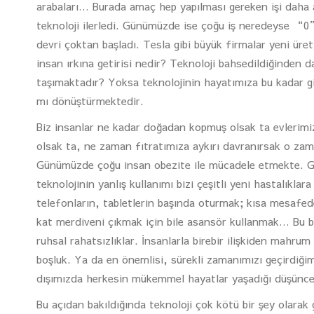
arabaları… Burada amaç hep yapılması gereken işi daha 
teknoloji ilerledi. Günümüzde ise çoğu iş neredeyse “0”
devri çoktan başladı. Tesla gibi büyük firmalar yeni üret
insan ırkına getirisi nedir? Teknoloji bahsedildiğinden 
taşımaktadır? Yoksa teknolojinin hayatımıza bu kadar gir
mı dönüştürmektedir.
Biz insanlar ne kadar doğadan kopmuş olsak ta evlerimi
olsak ta, ne zaman fıtratımıza aykırı davranırsak o zam
Günümüzde çoğu insan obezite ile mücadele etmekte. Ge
teknolojinin yanlış kullanımı bizi çeşitli yeni hastalıkl
telefonların, tabletlerin başında oturmak; kısa mesafede
kat merdiveni çıkmak için bile asansör kullanmak… Bu bahs
ruhsal rahatsızlıklar. İnsanlarla birebir ilişkiden mahru
boşluk. Ya da en önemlisi, sürekli zamanımızı geçirdiği
dışımızda herkesin mükemmel hayatlar yaşadığı düşünce
Bu açıdan bakıldığında teknoloji çok kötü bir şey olarak g