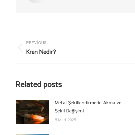
Post
PREVIOUS
navigation
Previous
Kren Nedir?
post:
Related posts
Metal Şekillendirmede Akma ve
Şekil Değişimi
5 Mart 2025