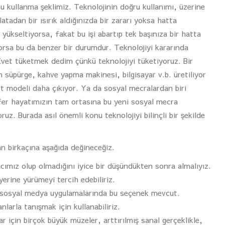
nu kullanma şeklimiz. Teknolojinin doğru kullanımı, üzerine
latadan bir ısırık aldığınızda bir zararı yoksa hatta
yükseltiyorsa, fakat bu işi abartıp tek başınıza bir hatta
ıyorsa bu da benzer bir durumdur. Teknolojiyi kararında
Evet tüketmek dedim çünkü teknolojiyi tüketiyoruz. Bir
 süpürge, kahve yapma makinesi, bilgisayar v.b. üretiliyor
st modeli daha çıkıyor. Ya da sosyal mecralardan biri
sefer hayatımızın tam ortasına bu yeni sosyal mecra
ruz. Burada asıl önemli konu teknolojiyi bilinçli bir şekilde
dan birkaçına aşağıda değineceğiz.
acımız olup olmadığını iyice bir düşündükten sonra almalıyız.
erine yürümeyi tercih edebiliriz.
zı sosyal medya uygulamalarında bu seçenek mevcut.
nlarla tanışmak için kullanabiliriz.
 için birçok büyük müzeler, arttırılmış sanal gerçeklikle,