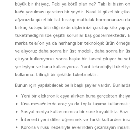
büyük bir ihtiyaç. Peki ya kötü olan ne? Tabi ki bizim o
kafa yorulması gereken bir şeydir. Nasıl ki güzel bir çiko
ağzınızda güzel bir tat bırakıp mutluluk hormonunuzu da 
birkaç kutuyu bitirdiğinizde dişlerinizi çürütüp kilo yap
tüketmediğimizde çeşitli sorunlar baş göstermektedir. 
marka telefon ya da herhangi bir teknolojik ürün örneğin
ve alıyoruz daha sonra bir üst modeli, daha sonra bir ü
çıkıyor kullanıyoruz sonra başka bir tanesi çıkıyor bu 
yerleşiyor ve bunu kullanıyoruz. Yani teknolojiyi tüketiyo
kullanma, bilinçli bir şekilde tüketmektir.
Bunun için yapılabilecek belli başlı şeyler vardır. Bunlar
Yeni bir elektronik eşya alırken buna gerçekten ihtiy
Kısa mesafelerde araç ya da toplu taşıma kullanmak y
Sosyal medya kullanımımıza bir süre koyabiliriz. Ba
İnterneti yeni diller öğrenmek ve farklı kültürden insa
Korona virüsü nedeniyle evlerinden çıkamayan insanlar