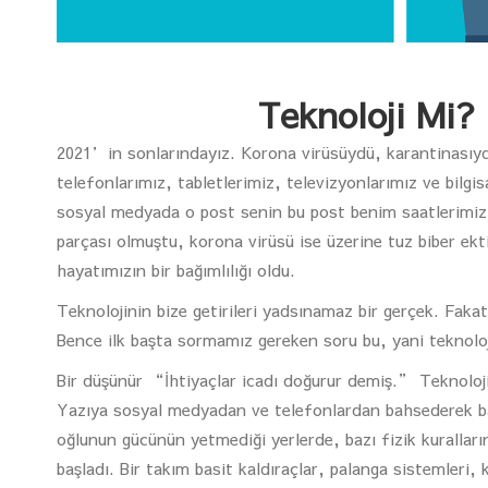
Teknoloji Mi?
2021’in sonlarındayız. Korona virüsüydü, karantinasıydı
telefonlarımız, tabletlerimiz, televizyonlarımız ve bilgi
sosyal medyada o post senin bu post benim saatlerimiz
parçası olmuştu, korona virüsü ise üzerine tuz biber ek
hayatımızın bir bağımlılığı oldu.
Teknolojinin bize getirileri yadsınamaz bir gerçek. Fakat
Bence ilk başta sormamız gereken soru bu, yani teknoloj
Bir düşünür “İhtiyaçlar icadı doğurur demiş.” Teknoloji
Yazıya sosyal medyadan ve telefonlardan bahsederek ba
oğlunun gücünün yetmediği yerlerde, bazı fizik kuralları
başladı. Bir takım basit kaldıraçlar, palanga sistemleri,