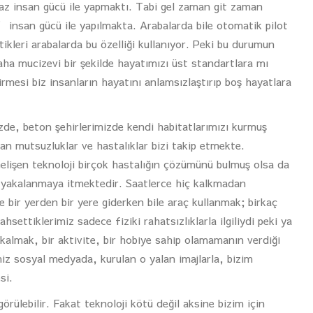
az insan gücü ile yapmaktı. Tabi gel zaman git zaman
 insan gücü ile yapılmakta. Arabalarda bile otomatik pilot
tikleri arabalarda bu özelliği kullanıyor. Peki bu durumun
daha mucizevi bir şekilde hayatımızı üst standartlara mı
mesi biz insanların hayatını anlamsızlaştırıp boş hayatlara
zde, beton şehirlerimizde kendi habitatlarımızı kurmuş
an mutsuzluklar ve hastalıklar bizi takip etmekte.
lişen teknoloji birçok hastalığın çözümünü bulmuş olsa da
ara yakalanmaya itmektedir. Saatlerce hiç kalkmadan
 bir yerden bir yere giderken bile araç kullanmak; birkaç
ettiklerimiz sadece fiziki rahatsızlıklarla ilgiliydi peki ya
m kalmak, bir aktivite, bir hobiye sahip olamamanın verdiği
miz sosyal medyada, kurulan o yalan imajlarla, bizim
si.
örülebilir. Fakat teknoloji kötü değil aksine bizim için