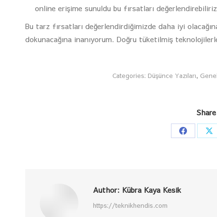
online erişime sunuldu bu fırsatları değerlendirebiliriz
Bu tarz fırsatları değerlendirdiğimizde daha iyi olacağın
dokunacağına inanıyorum. Doğru tüketilmiş teknolojilerl
Categories:
Düşünce Yazıları
,
Gene
Share
Share
Sh
on
o
Faceboo
X
Author:
Kübra Kaya Kesik
https://teknikhendis.com