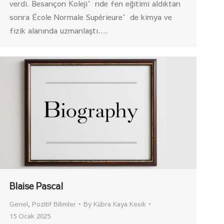
verdi. Besançon Koleji’nde fen eğitimi aldıktan
sonra École Normale Supérieure’de kimya ve
fizik alanında uzmanlaştı.…
Blaise Pascal
Genel
,
Pozitif Bilimler
By
Kübra Kaya Kesik
15 Ocak 2025