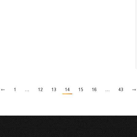
←
1
…
12
13
14
15
16
…
43
→