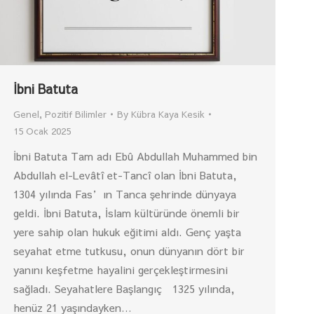
İbni Batuta
Genel
,
Pozitif Bilimler
By
Kübra Kaya Kesik
15 Ocak 2025
İbni Batuta Tam adı Ebû Abdullah Muhammed bin
Abdullah el-Levâtî et-Tancî olan İbni Batuta,
1304 yılında Fas’ın Tanca şehrinde dünyaya
geldi. İbni Batuta, İslam kültüründe önemli bir
yere sahip olan hukuk eğitimi aldı. Genç yaşta
seyahat etme tutkusu, onun dünyanın dört bir
yanını keşfetme hayalini gerçekleştirmesini
sağladı. Seyahatlere Başlangıç 1325 yılında,
henüz 21 yaşındayken…