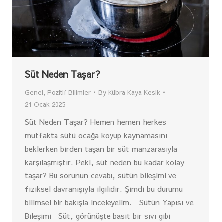
Süt Neden Taşar?
Genel
,
Pozitif Bilimler
By
Kübra Kaya Kesik
21 Ocak 2025
Süt Neden Taşar? Hemen hemen herkes
mutfakta sütü ocağa koyup kaynamasını
beklerken birden taşan bir süt manzarasıyla
karşılaşmıştır. Peki, süt neden bu kadar kolay
taşar? Bu sorunun cevabı, sütün bileşimi ve
fiziksel davranışıyla ilgilidir. Şimdi bu durumu
bilimsel bir bakışla inceleyelim. Sütün Yapısı ve
Bileşimi Süt, görünüşte basit bir sıvı gibi