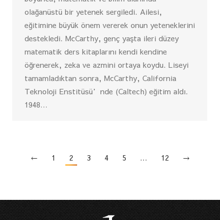
olağanüstü bir yetenek sergiledi. Ailesi,
eğitimine büyük önem vererek onun yeteneklerini
destekledi. McCarthy, genç yaşta ileri düzey
matematik ders kitaplarını kendi kendine
öğrenerek, zeka ve azmini ortaya koydu. Liseyi
tamamladıktan sonra, McCarthy, California
Teknoloji Enstitüsü’nde (Caltech) eğitim aldı.
1948…
←
1
2
3
4
5
…
12
→