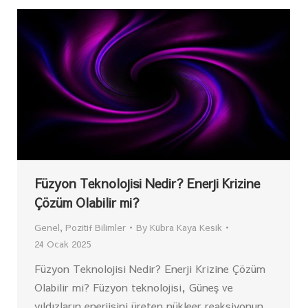
Füzyon Teknolojisi Nedir? Enerji Krizine
Çözüm Olabilir mi?
Genel
,
Pozitif Bilimler
By
Kübra Kaya Kesik
24 Ocak 2025
Füzyon Teknolojisi Nedir? Enerji Krizine Çözüm
Olabilir mi? Füzyon teknolojisi, Güneş ve
yıldızların enerjisini üreten nükleer reaksiyonun