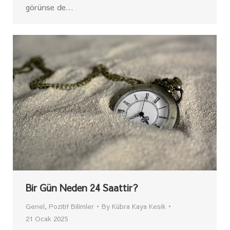
görünse de…
Bir Gün Neden 24 Saattir?
Genel
,
Pozitif Bilimler
By
Kübra Kaya Kesik
21 Ocak 2025