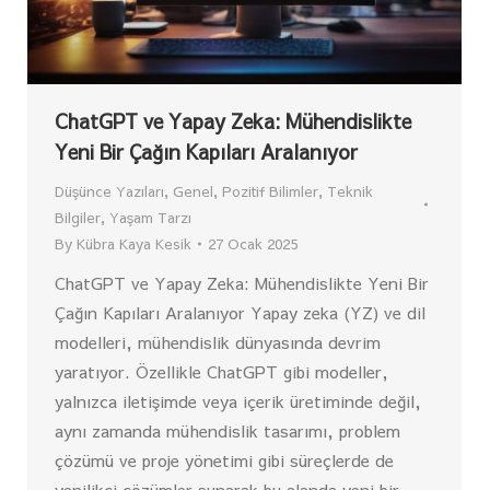
ChatGPT ve Yapay Zeka: Mühendislikte
Yeni Bir Çağın Kapıları Aralanıyor
Düşünce Yazıları
,
Genel
,
Pozitif Bilimler
,
Teknik
Bilgiler
,
Yaşam Tarzı
By
Kübra Kaya Kesik
27 Ocak 2025
ChatGPT ve Yapay Zeka: Mühendislikte Yeni Bir
Çağın Kapıları Aralanıyor Yapay zeka (YZ) ve dil
modelleri, mühendislik dünyasında devrim
yaratıyor. Özellikle ChatGPT gibi modeller,
yalnızca iletişimde veya içerik üretiminde değil,
aynı zamanda mühendislik tasarımı, problem
çözümü ve proje yönetimi gibi süreçlerde de
yenilikçi çözümler sunarak bu alanda yeni bir