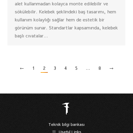
alet kullanmadan kolayca monte edilebilir ve
sökülebilir. Kelebek şeklindeki baş tasarımı, hem
kullanım kolaylığı sağlar hem de estetik bir
görünüm sunar. Standartlar kapsamında, kelebek
başlı cıvatalar…
←
1
2
3
4
5
…
8
→
Teknik bilgi bankası
Useful Links