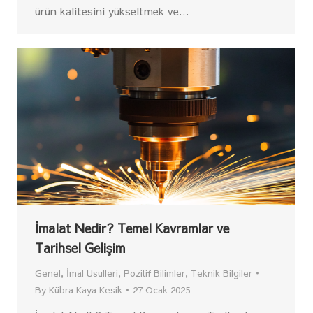
ürün kalitesini yükseltmek ve…
İmalat Nedir? Temel Kavramlar ve
Tarihsel Gelişim
Genel
,
İmal Usulleri
,
Pozitif Bilimler
,
Teknik Bilgiler
By
Kübra Kaya Kesik
27 Ocak 2025