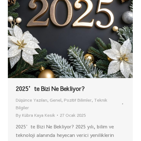
2025’te Bizi Ne Bekliyor?
Düşünce Yazıları
,
Genel
,
Pozitif Bilimler
,
Teknik
Bilgiler
By
Kübra Kaya Kesik
27 Ocak 2025
2025’te Bizi Ne Bekliyor? 2025 yılı, bilim ve
teknoloji alanında heyecan verici yeniliklerin